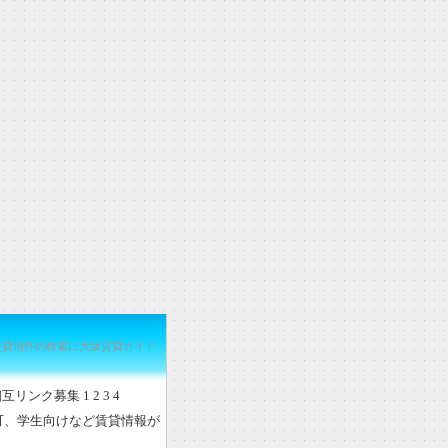
賃貸物件の検索に大阪賃貸ガイド
相互リンク募集
1
2
3
4
可、学生向けなど賃貸情報が